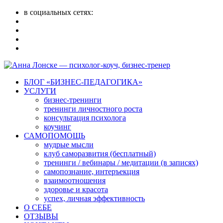
в социальных сетях:
БЛОГ «БИЗНЕС-ПЕДАГОГИКА»
УСЛУГИ
бизнес-тренинги
тренинги личностного роста
консультация психолога
коучинг
САМОПОМОЩЬ
мудрые мысли
клуб саморазвития (бесплатный)
тренинги / вебинары / медитации (в записях)
самопознание, интеръекция
взаимоотношения
здоровье и красота
успех, личная эффективность
О СЕБЕ
ОТЗЫВЫ